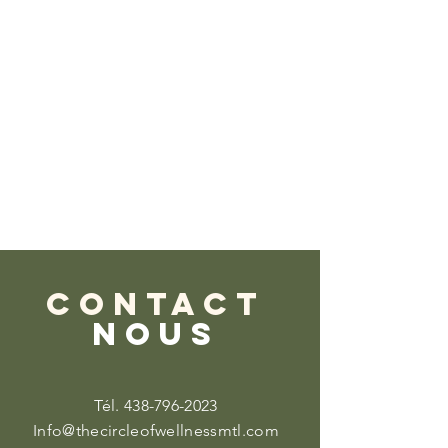
CONTACT
NOUS
Tél.
438-796-2023
Info@thecircleofwellnessmtl.com