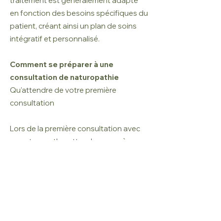
traitement est généralement adapté
en fonction des besoins spécifiques du
patient, créant ainsi un plan de soins
intégratif et personnalisé.
Comment se préparer à une
consultation de naturopathie
Qu'attendre de votre première
consultation
Lors de la première consultation avec
un naturopathe, attendez-vous à une
discussion approfondie sur votre
histoire de santé, vos habitudes de vie,
et vos préoccupations. Ce rendez-
vous initial est crucial pour établir un
diagnostic précis et créer un plan de
traitement adapté.