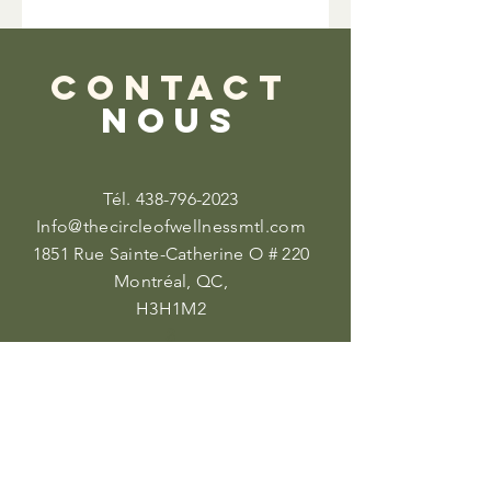
CONTACT
NOUS
Tél.
438-796-2023
Info@thecircleofwellnessmtl.com
1851 Rue Sainte-Catherine O # 220
Montréal, QC,
H3H1M2
3
VISITE