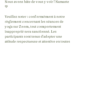
Nous avons hâte de vous y voir ! Namaste 
💚
Veuillez noter : conformément à notre 
règlement concernant les séances de 
yoga sur Zoom, tout comportement 
inapproprié sera sanctionné. Les 
participants sont tenus d’adopter une 
attitude respectueuse et attentive en toutes 
circonstances. Le non-respect de ces 
consignes pourra entraîner l’exclusion de 
la séance.
CONTACT