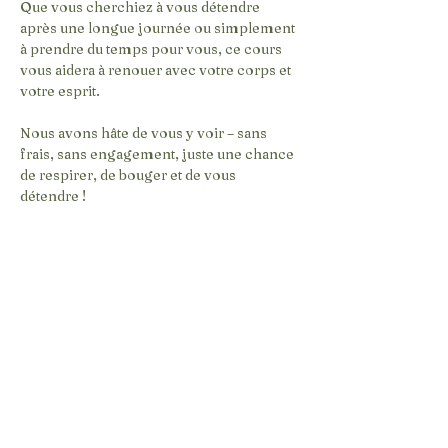
Que vous cherchiez à vous détendre 
après une longue journée ou simplement 
à prendre du temps pour vous, ce cours 
vous aidera à renouer avec votre corps et 
votre esprit.
Nous avons hâte de vous y voir – sans 
frais, sans engagement, juste une chance 
de respirer, de bouger et de vous 
détendre !
Inscription :
 Le lien Zoom sera 
envoyé un jour avant l'inscription.
Au plaisir de vous y voir ! Namasté